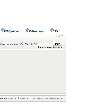
АВТОрейтинг
АВТОкаталог
СТО
FAQ
Расширенный поиск
ренции
• Часовой пояс: UTC + 2 часа [ Летнее время ]