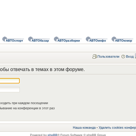
АВТОспорт
АВТОбазар
АВТОразборки
АВТОинфо
АВТОюмор
Пользователи
Вход
обы отвечать в темах в этом форуме.
ходить при каждом посещении
ывание на конференции в этот раз
Наша команда
•
Удалить cookies конфе
Powered by
phpBB
® Forum Software © phpBB Group