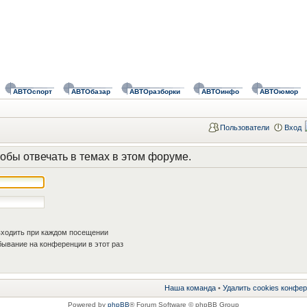
АВТОспорт
АВТОбазар
АВТОразборки
АВТОинфо
АВТОюмор
Пользователи
Вход
обы отвечать в темах в этом форуме.
ходить при каждом посещении
ывание на конференции в этот раз
Наша команда
•
Удалить cookies конфе
Powered by
phpBB
® Forum Software © phpBB Group