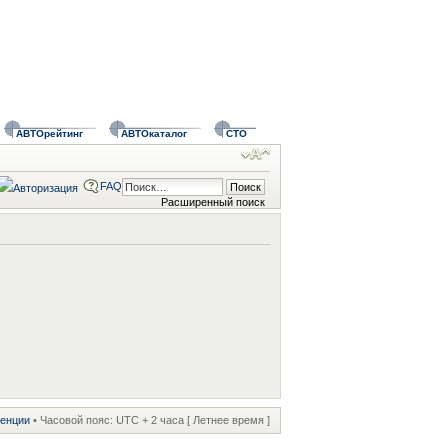
АВТОрейтинг
АВТОкаталог
СТО
FAQ
Расширенный поиск
ренции
• Часовой пояс: UTC + 2 часа [ Летнее время ]