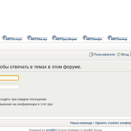
АВТОспорт
АВТОбазар
АВТОразборки
АВТОинфо
АВТОюмор
Пользователи
Вход
обы отвечать в темах в этом форуме.
ходить при каждом посещении
ывание на конференции в этот раз
Наша команда
•
Удалить cookies конфе
Powered by
phpBB
® Forum Software © phpBB Group