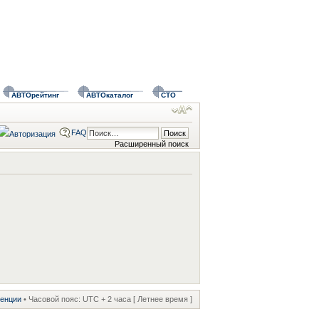
АВТОрейтинг
АВТОкаталог
СТО
FAQ
Расширенный поиск
ренции
• Часовой пояс: UTC + 2 часа [ Летнее время ]