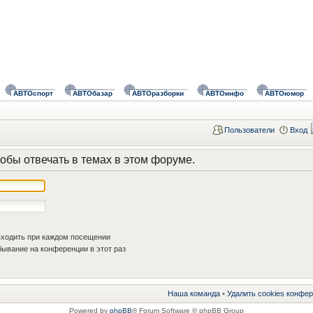
АВТОспорт
АВТОбазар
АВТОразборки
АВТОинфо
АВТОюмор
Пользователи
Вход
обы отвечать в темах в этом форуме.
ходить при каждом посещении
ывание на конференции в этот раз
Наша команда
•
Удалить cookies конфе
Powered by
phpBB
® Forum Software © phpBB Group