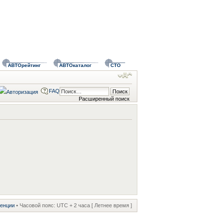
АВТОрейтинг
АВТОкаталог
СТО
FAQ
Расширенный поиск
ренции
• Часовой пояс: UTC + 2 часа [ Летнее время ]