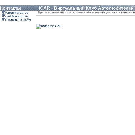
Контакты
iCAR - Виртуальный Клуб Автолюбителей
При использовании материалов обязательно указывать
гиперсс
Администратор
icar@icar.com.ua
Реклама на сайте