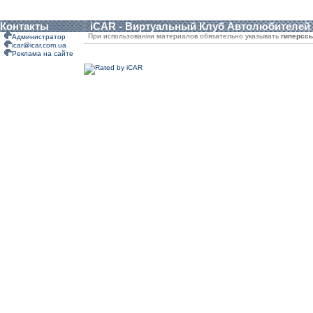
Контакты
iCAR - Виртуальный Клуб Автолюбителей
При использовании материалов обязательно указывать
гиперсс
Администратор
icar@icar.com.ua
Реклама на сайте