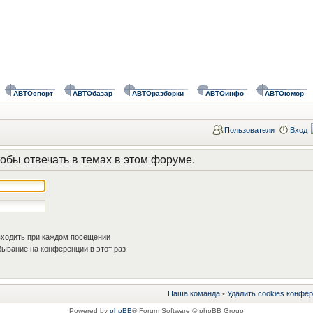
АВТОспорт
АВТОбазар
АВТОразборки
АВТОинфо
АВТОюмор
Пользователи
Вход
обы отвечать в темах в этом форуме.
ходить при каждом посещении
ывание на конференции в этот раз
Наша команда
•
Удалить cookies конфе
Powered by
phpBB
® Forum Software © phpBB Group