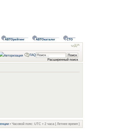
АВТОрейтинг
АВТОкаталог
СТО
FAQ
Расширенный поиск
ренции
• Часовой пояс: UTC + 2 часа [ Летнее время ]