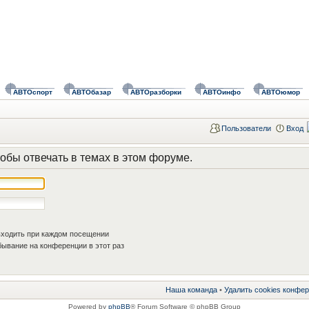
АВТОспорт
АВТОбазар
АВТОразборки
АВТОинфо
АВТОюмор
Пользователи
Вход
обы отвечать в темах в этом форуме.
ходить при каждом посещении
ывание на конференции в этот раз
Наша команда
•
Удалить cookies конфе
Powered by
phpBB
® Forum Software © phpBB Group