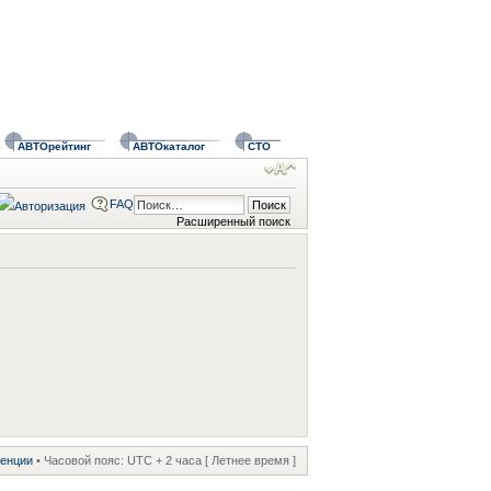
АВТОрейтинг
АВТОкаталог
СТО
FAQ
Расширенный поиск
ренции
• Часовой пояс: UTC + 2 часа [ Летнее время ]