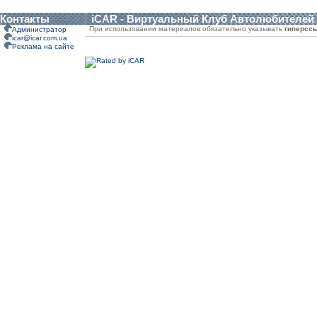
Контакты
iCAR - Виртуальный Клуб Автолюбителей
При использовании материалов обязательно указывать
гиперсс
Администратор
icar@icar.com.ua
Реклама на сайте