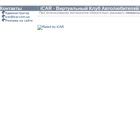
Контакты
iCAR - Виртуальный Клуб Автолюбителей
При использовании материалов обязательно указывать
гиперсс
Администратор
icar@icar.com.ua
Реклама на сайте