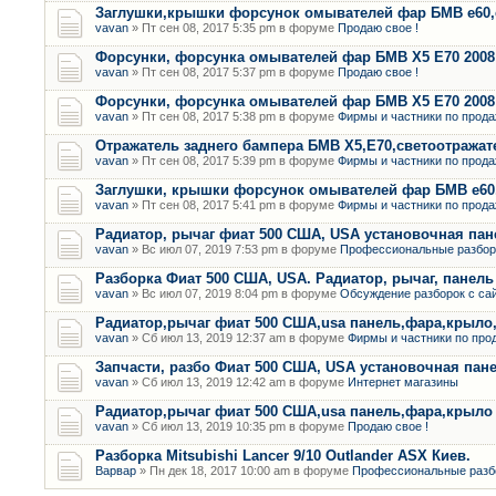
Заглушки,крышки форсунок омывателей фар БМВ е60,
vavan
» Пт сен 08, 2017 5:35 pm в форуме
Продаю свое !
Форсунки, форсунка омывателей фар БМВ Х5 Е70 2008 
vavan
» Пт сен 08, 2017 5:37 pm в форуме
Продаю свое !
Форсунки, форсунка омывателей фар БМВ Х5 Е70 2008 
vavan
» Пт сен 08, 2017 5:38 pm в форуме
Фирмы и частники по прода
Отражатель заднего бампера БМВ Х5,Е70,светоотража
vavan
» Пт сен 08, 2017 5:39 pm в форуме
Фирмы и частники по прода
Заглушки, крышки форсунок омывателей фар БМВ е60, 
vavan
» Пт сен 08, 2017 5:41 pm в форуме
Фирмы и частники по прода
Радиатор, рычаг фиат 500 США, USA установочная пан
vavan
» Вс июл 07, 2019 7:53 pm в форуме
Профессиональные разбор
Разборка Фиат 500 США, USA. Радиатор, рычаг, панель 
vavan
» Вс июл 07, 2019 8:04 pm в форуме
Обсуждение разборок с са
Радиатор,рычаг фиат 500 США,usa панель,фара,крыло,
vavan
» Сб июл 13, 2019 12:37 am в форуме
Фирмы и частники по про
Запчасти, разбо Фиат 500 США, USA установочная пан
vavan
» Сб июл 13, 2019 12:42 am в форуме
Интернет магазины
Радиатор,рычаг фиат 500 США,usa панель,фара,крыло
vavan
» Сб июл 13, 2019 10:35 pm в форуме
Продаю свое !
Разборка Mitsubishi Lancer 9/10 Outlander ASX Киев.
Варвар
» Пн дек 18, 2017 10:00 am в форуме
Профессиональные разб