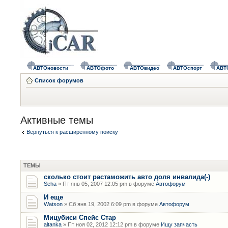
АВТОновости
АВТОфото
АВТОвидео
АВТОспорт
АВТ
Список форумов
Активные темы
Вернуться к расширенному поиску
ТЕМЫ
сколько стоит растаможить авто доля инвалида(-)
Seha
» Пт янв 05, 2007 12:05 pm в форуме
Автофорум
И еще
Watson
» Сб янв 19, 2002 6:09 pm в форуме
Автофорум
Мицубиси Спейс Стар
altanka
» Пт ноя 02, 2012 12:12 pm в форуме
Ищу запчасть