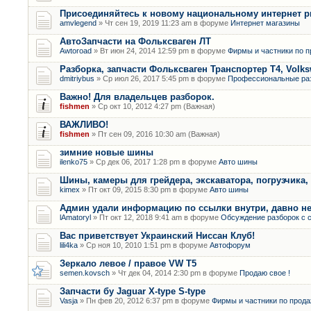
Присоединяйтесь к новому национальному интернет 
amvlegend
» Чт сен 19, 2019 11:23 am в форуме
Интернет магазины
АвтоЗапчасти на Фольксваген ЛТ
Awtoroad
» Вт июн 24, 2014 12:59 pm в форуме
Фирмы и частники по п
Разборка, запчасти Фольксваген Транспортер Т4, Volk
dmitriybus
» Ср июл 26, 2017 5:45 pm в форуме
Профессиональные ра
Важно! Для владельцев разборок.
fishmen
» Ср окт 10, 2012 4:27 pm (Важная)
ВАЖЛИВО!
fishmen
» Пт сен 09, 2016 10:30 am (Важная)
зимние новые шины
ilenko75
» Ср дек 06, 2017 1:28 pm в форуме
Авто шины
Шины, камеры для грейдера, экскаватора, погрузчика,
kimex
» Пт окт 09, 2015 8:30 pm в форуме
Авто шины
Админ удали информацию по ссылки внутри, давно не
lAmatoryl
» Пт окт 12, 2018 9:41 am в форуме
Обсуждение разборок с 
Вас приветствует Украинский Ниссан Клуб!
lili4ka
» Ср ноя 10, 2010 1:51 pm в форуме
Автофорум
Зеркало левое / правое VW T5
semen.kovsch
» Чт дек 04, 2014 2:30 pm в форуме
Продаю свое !
Запчасти бу Jaguar X-type S-type
Vasja
» Пн фев 20, 2012 6:37 pm в форуме
Фирмы и частники по прода