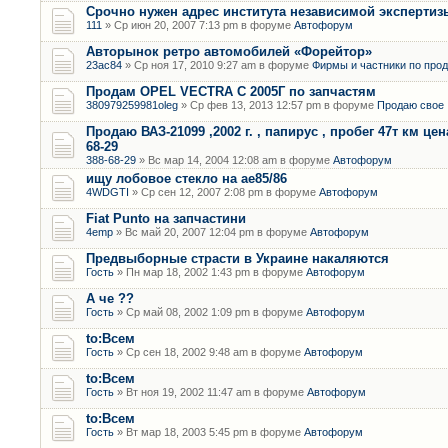
Срочно нужен адрес института независимой экспертизы 
111
» Ср июн 20, 2007 7:13 pm в форуме
Автофорум
Авторынок ретро автомобилей «Форейтор»
23ac84
» Ср ноя 17, 2010 9:27 am в форуме
Фирмы и частники по про
Продам OPEL VECTRA C 2005Г по запчастям
380979259981oleg
» Ср фев 13, 2013 12:57 pm в форуме
Продаю свое 
Продаю ВАЗ-21099 ,2002 г. , папирус , пробег 47т км цена
68-29
388-68-29
» Вс мар 14, 2004 12:08 am в форуме
Автофорум
ищу лобовое стекло на ае85/86
4WDGTI
» Ср сен 12, 2007 2:08 pm в форуме
Автофорум
Fiat Punto на запчастини
4emp
» Вс май 20, 2007 12:04 pm в форуме
Автофорум
Предвыборные страсти в Украине накаляются
Гость
» Пн мар 18, 2002 1:43 pm в форуме
Автофорум
А че ??
Гость
» Ср май 08, 2002 1:09 pm в форуме
Автофорум
to:Всем
Гость
» Ср сен 18, 2002 9:48 am в форуме
Автофорум
to:Всем
Гость
» Вт ноя 19, 2002 11:47 am в форуме
Автофорум
to:Всем
Гость
» Вт мар 18, 2003 5:45 pm в форуме
Автофорум