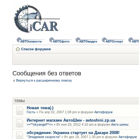
АВТОновости
АВТОфото
АВТОвидео
АВТОспорт
АВТ
Список форумов
Сообщения без ответов
Вернуться к расширенному поиску
ТЕМЫ
Новая тема(-)
Гость
» Пн апр 02, 2007 1:08 pm в форуме
Автофорум
Интернет магазин АвтоШин - avtoshini.zp.ua
>>**skyangel**<<
» Вт ноя 20, 2012 4:10 am в форуме
Авто шины
обсуждение: Украина стартует на Дакаре 2008!
"Эпидемия скорости"
» Вт дек 18, 2007 1:30 pm в форуме
Автофорум