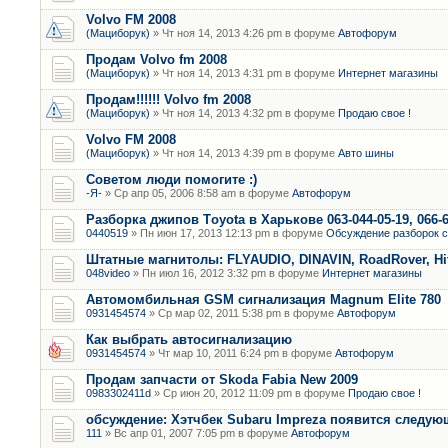
Volvo FM 2008
(Мациборук)
» Чт ноя 14, 2013 4:26 pm в форуме
Автофорум
Продам Volvo fm 2008
(Мациборук)
» Чт ноя 14, 2013 4:31 pm в форуме
Интернет магазины
Продам!!!!!! Volvo fm 2008
(Мациборук)
» Чт ноя 14, 2013 4:32 pm в форуме
Продаю свое !
Volvo FM 2008
(Мациборук)
» Чт ноя 14, 2013 4:39 pm в форуме
Авто шины
Советом люди помогите :)
-Я-
» Ср апр 05, 2006 8:58 am в форуме
Автофорум
Разборка джипов Тoyota в Харькове 063-044-05-19, 066-6
0440519
» Пн июн 17, 2013 12:13 pm в форуме
Обсуждение разборок с
Штатные магнитолы: FLYAUDIO, DINAVIN, RoadRover, Hit
048video
» Пн июл 16, 2012 3:32 pm в форуме
Интернет магазины
Автомомбильная GSM сигнализация Magnum Elite 780
0931454574
» Ср мар 02, 2011 5:38 pm в форуме
Автофорум
Как выбрать автосигнализацию
0931454574
» Чт мар 10, 2011 6:24 pm в форуме
Автофорум
Продам запчасти от Skoda Fabia New 2009
0983302411d
» Ср июн 20, 2012 11:09 pm в форуме
Продаю свое !
обсуждение: Хэтчбек Subaru Impreza появится следу
111
» Вс апр 01, 2007 7:05 pm в форуме
Автофорум