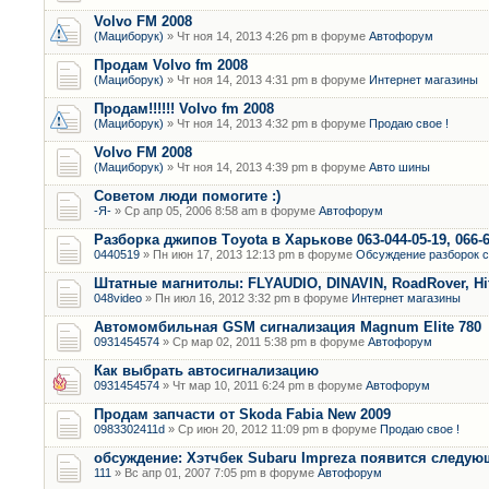
Volvo FM 2008
(Мациборук)
» Чт ноя 14, 2013 4:26 pm в форуме
Автофорум
Продам Volvo fm 2008
(Мациборук)
» Чт ноя 14, 2013 4:31 pm в форуме
Интернет магазины
Продам!!!!!! Volvo fm 2008
(Мациборук)
» Чт ноя 14, 2013 4:32 pm в форуме
Продаю свое !
Volvo FM 2008
(Мациборук)
» Чт ноя 14, 2013 4:39 pm в форуме
Авто шины
Советом люди помогите :)
-Я-
» Ср апр 05, 2006 8:58 am в форуме
Автофорум
Разборка джипов Тoyota в Харькове 063-044-05-19, 066-6
0440519
» Пн июн 17, 2013 12:13 pm в форуме
Обсуждение разборок с
Штатные магнитолы: FLYAUDIO, DINAVIN, RoadRover, Hit
048video
» Пн июл 16, 2012 3:32 pm в форуме
Интернет магазины
Автомомбильная GSM сигнализация Magnum Elite 780
0931454574
» Ср мар 02, 2011 5:38 pm в форуме
Автофорум
Как выбрать автосигнализацию
0931454574
» Чт мар 10, 2011 6:24 pm в форуме
Автофорум
Продам запчасти от Skoda Fabia New 2009
0983302411d
» Ср июн 20, 2012 11:09 pm в форуме
Продаю свое !
обсуждение: Хэтчбек Subaru Impreza появится следу
111
» Вс апр 01, 2007 7:05 pm в форуме
Автофорум