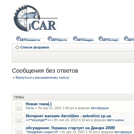
АВТОновости
АВТОфото
АВТОвидео
АВТОспорт
АВТ
Список форумов
Сообщения без ответов
Вернуться к расширенному поиску
ТЕМЫ
Новая тема(-)
Гость
» Пн апр 02, 2007 1:08 pm в форуме
Автофорум
Интернет магазин АвтоШин - avtoshini.zp.ua
>>**skyangel**<<
» Вт ноя 20, 2012 4:10 am в форуме
Авто шины
обсуждение: Украина стартует на Дакаре 2008!
"Эпидемия скорости"
» Вт дек 18, 2007 1:30 pm в форуме
Автофорум