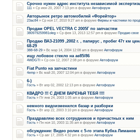
Срочно нужен адрес института независимой экспертизы 
111
» Ср июн 20, 2007 7:13 pm в форуме
Автофорум
Авторынок ретро автомобилей «Форейтор»
23ac84
» Ср ноя 17, 2010 9:27 am в форуме
Фирмы и частники по про
Продам OPEL VECTRA C 2005Г по запчастям
380979259981oleg
» Ср фев 13, 2013 12:57 pm в форуме
Продаю свое 
Продаю ВАЗ-21099 ,2002 г. , папирус , пробег 47т км цена
68-29
388-68-29
» Вс мар 14, 2004 12:08 am в форуме
Автофорум
ищу лобовое стекло на ае85/86
4WDGTI
» Ср сен 12, 2007 2:08 pm в форуме
Автофорум
Fiat Punto на запчастини
4emp
» Вс май 20, 2007 12:04 pm в форуме
Автофорум
6-)
Гость
» Вт апр 02, 2002 12:13 pm в форуме
Автофорум
КВАДРО !!! С ДНЕМ ВАРЕНЬЯ ТЕБЯ !!!!
Гость
» Пт янв 24, 2003 1:05 am в форуме
Автофорум
немного видоизменился базар и разборки
Гость
» Вт апр 22, 2003 3:10 pm в форуме
Автофорум
Праздравляю всех сотрудников и причастных к ним
Гость
» Пн ноя 10, 2003 11:35 am в форуме
Автофорум
обсуждение: Видео ролик с 5-го этапа Кубка Лиманов
Гость
» Ср авг 17, 2005 4:32 pm в форуме
Автофорум