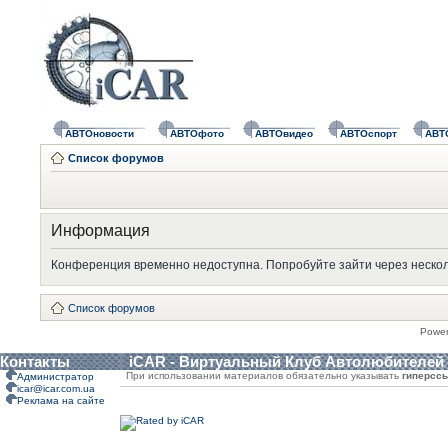
АВТОновости
АВТОфото
АВТОвидео
АВТОспорт
АВТ
Список форумов
Информация
Конференция временно недоступна. Попробуйте зайти через нескол
Список форумов
Powe
Контакты
iCAR - Виртуальный Клуб Автолюбителей
При использовании материалов обязательно указывать
гиперсс
Администратор
icar@icar.com.ua
Реклама на сайте