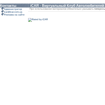
Контакты
iCAR - Виртуальный Клуб Автолюбителей
При использовании материалов обязательно указывать
гиперсс
Администратор
icar@icar.com.ua
Реклама на сайте