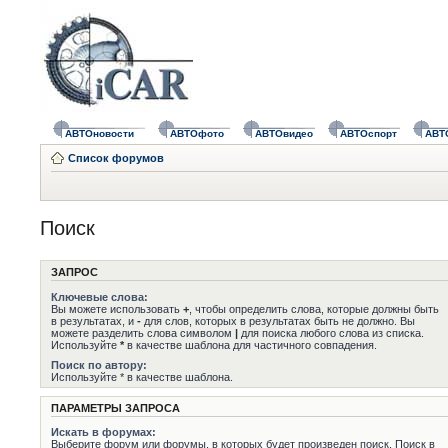
АВТОновости
АВТОфото
АВТОвидео
АВТОспорт
АВТ
Список форумов
Поиск
ЗАПРОС
Ключевые слова:
Вы можете использовать
+
, чтобы определить слова, которые должны быть
в результатах, и
-
для слов, которых в результатах быть не должно. Вы
можете разделить слова символом
|
для поиска любого слова из списка.
Используйте
*
в качестве шаблона для частичного совпадения.
Поиск по автору:
Используйте * в качестве шаблона.
ПАРАМЕТРЫ ЗАПРОСА
Искать в форумах:
Выберите форум или форумы, в которых будет произведен поиск. Поиск в