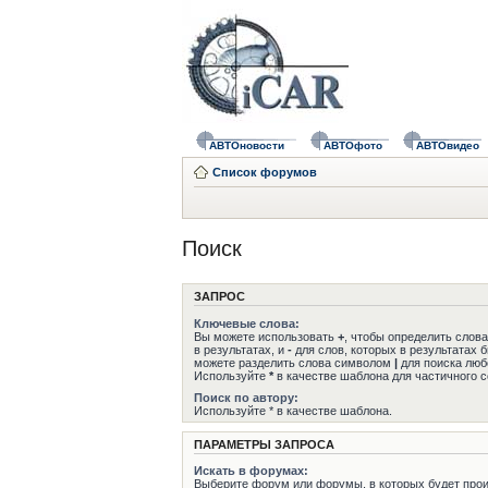
АВТОновости
АВТОфото
АВТОвидео
Список форумов
Поиск
ЗАПРОС
Ключевые слова:
Вы можете использовать
+
, чтобы определить слов
в результатах, и
-
для слов, которых в результатах 
можете разделить слова символом
|
для поиска любо
Используйте
*
в качестве шаблона для частичного с
Поиск по автору:
Используйте * в качестве шаблона.
ПАРАМЕТРЫ ЗАПРОСА
Искать в форумах:
Выберите форум или форумы, в которых будет прои