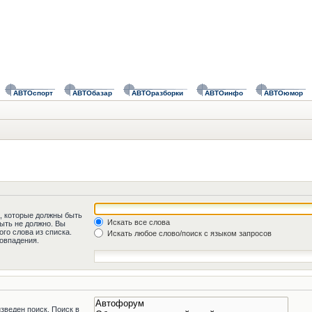
АВТОспорт
АВТОбазар
АВТОразборки
АВТОинфо
АВТОюмор
а, которые должны быть
Искать все слова
быть не должно. Вы
го слова из списка.
Искать любое слово/поиск с языком запросов
овпадения.
зведен поиск. Поиск в