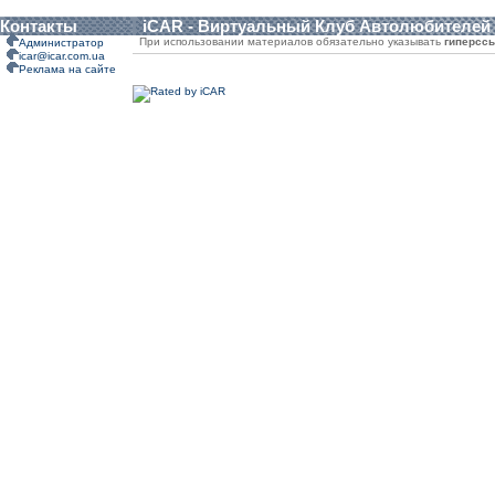
Контакты
iCAR - Виртуальный Клуб Автолюбителей
При использовании материалов обязательно указывать
гиперсс
Администратор
icar@icar.com.ua
Реклама на сайте