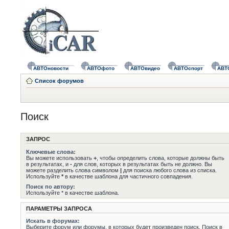
АВТОновости
АВТОфото
АВТОвидео
АВТОспорт
АВТ
Список форумов
Поиск
ЗАПРОС
Ключевые слова:
Вы можете использовать
+
, чтобы определить слова, которые должны быть
в результатах, и
-
для слов, которых в результатах быть не должно. Вы
можете разделить слова символом
|
для поиска любого слова из списка.
Используйте
*
в качестве шаблона для частичного совпадения.
Поиск по автору:
Используйте * в качестве шаблона.
ПАРАМЕТРЫ ЗАПРОСА
Искать в форумах:
Выберите форум или форумы, в которых будет произведен поиск. Поиск в