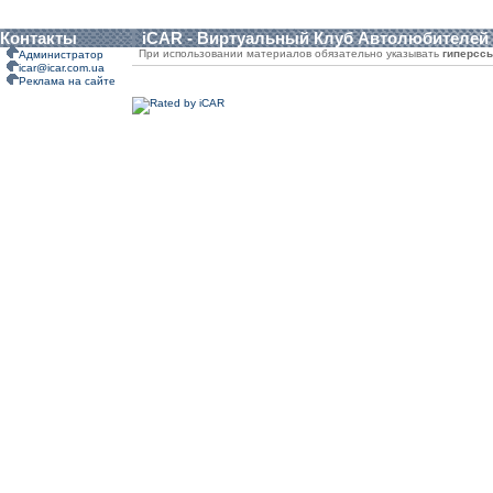
Контакты
iCAR - Виртуальный Клуб Автолюбителей
При использовании материалов обязательно указывать
гиперсс
Администратор
icar@icar.com.ua
Реклама на сайте