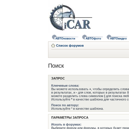
АВТОновости
АВТОфото
АВТОвидео
Список форумов
Поиск
ЗАПРОС
Ключевые слова:
Вы можете использовать
+
, чтобы определить слов
в результатах, и
-
для слов, которых в результатах 
можете разделить слова символом
|
для поиска любо
Используйте
*
в качестве шаблона для частичного с
Поиск по автору:
Используйте * в качестве шаблона.
ПАРАМЕТРЫ ЗАПРОСА
Искать в форумах:
Выберите форум или форумы, в которых будет прои