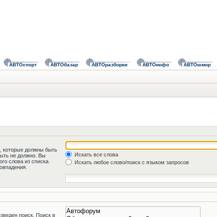
АВТОспорт
АВТОбазар
АВТОразборки
АВТОинфо
АВТОюмор
а, которые должны быть
Искать все слова
быть не должно. Вы
го слова из списка.
Искать любое слово/поиск с языком запросов
овпадения.
зведен поиск. Поиск в