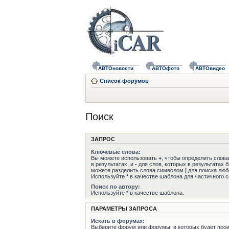
АВТОновости
АВТОфото
АВТОвидео
Список форумов
Поиск
ЗАПРОС
Ключевые слова:
Вы можете использовать
+
, чтобы определить слов
в результатах, и
-
для слов, которых в результатах 
можете разделить слова символом
|
для поиска любо
Используйте
*
в качестве шаблона для частичного с
Поиск по автору:
Используйте * в качестве шаблона.
ПАРАМЕТРЫ ЗАПРОСА
Искать в форумах:
Выберите форум или форумы, в которых будет прои