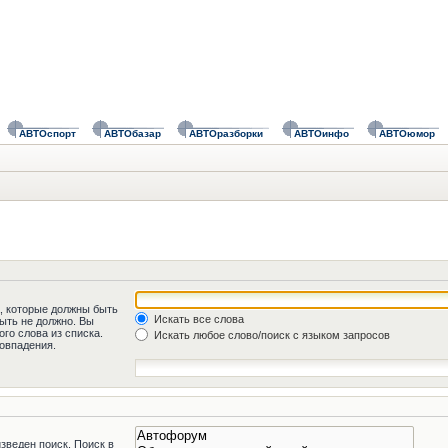
АВТОспорт
АВТОбазар
АВТОразборки
АВТОинфо
АВТОюмор
а, которые должны быть
Искать все слова
быть не должно. Вы
го слова из списка.
Искать любое слово/поиск с языком запросов
овпадения.
зведен поиск. Поиск в