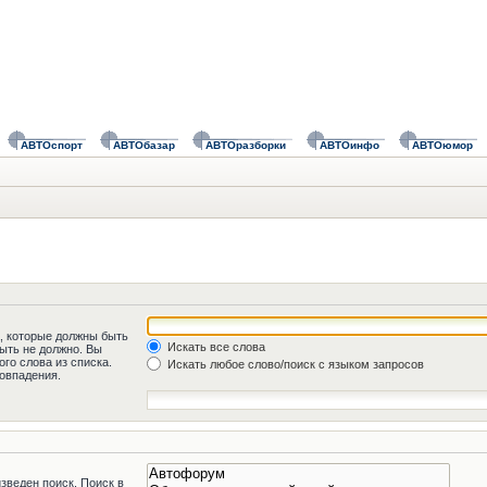
АВТОспорт
АВТОбазар
АВТОразборки
АВТОинфо
АВТОюмор
а, которые должны быть
Искать все слова
быть не должно. Вы
го слова из списка.
Искать любое слово/поиск с языком запросов
овпадения.
зведен поиск. Поиск в