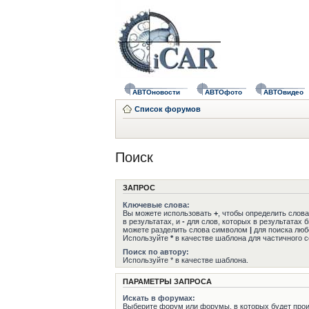
АВТОновости
АВТОфото
АВТОвидео
Список форумов
Поиск
ЗАПРОС
Ключевые слова:
Вы можете использовать
+
, чтобы определить слов
в результатах, и
-
для слов, которых в результатах 
можете разделить слова символом
|
для поиска любо
Используйте
*
в качестве шаблона для частичного с
Поиск по автору:
Используйте * в качестве шаблона.
ПАРАМЕТРЫ ЗАПРОСА
Искать в форумах:
Выберите форум или форумы, в которых будет прои