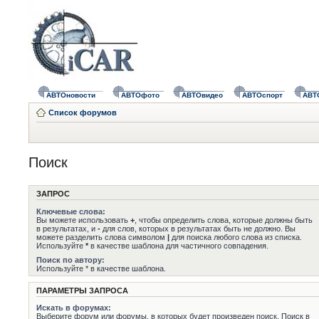
АВТОновости
АВТОфото
АВТОвидео
АВТОспорт
АВТ
Список форумов
Поиск
ЗАПРОС
Ключевые слова:
Вы можете использовать
+
, чтобы определить слова, которые должны быть
в результатах, и
-
для слов, которых в результатах быть не должно. Вы
можете разделить слова символом
|
для поиска любого слова из списка.
Используйте
*
в качестве шаблона для частичного совпадения.
Поиск по автору:
Используйте * в качестве шаблона.
ПАРАМЕТРЫ ЗАПРОСА
Искать в форумах:
Выберите форум или форумы, в которых будет произведен поиск. Поиск в