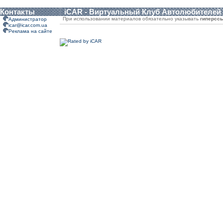
Контакты
iCAR - Виртуальный Клуб Автолюбителей
При использовании материалов обязательно указывать
гиперсс
Администратор
icar@icar.com.ua
Реклама на сайте