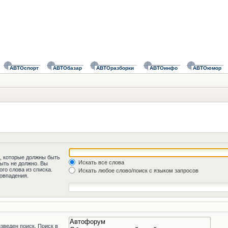
АВТОспорт
АВТОбазар
АВТОразборки
АВТОинфо
АВТОюмор
а, которые должны быть
Искать все слова
быть не должно. Вы
го слова из списка.
Искать любое слово/поиск с языком запросов
овпадения.
зведен поиск. Поиск в