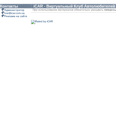
Контакты
iCAR - Виртуальный Клуб Автолюбителей
При использовании материалов обязательно указывать
гиперсс
Администратор
icar@icar.com.ua
Реклама на сайте