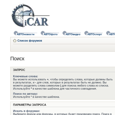
АВТОновости
АВТОфото
АВТОвидео
АВТОспорт
АВТ
Список форумов
Поиск
ЗАПРОС
Ключевые слова:
Вы можете использовать
+
, чтобы определить слова, которые должны быть
в результатах, и
-
для слов, которых в результатах быть не должно. Вы
можете разделить слова символом
|
для поиска любого слова из списка.
Используйте
*
в качестве шаблона для частичного совпадения.
Поиск по автору:
Используйте * в качестве шаблона.
ПАРАМЕТРЫ ЗАПРОСА
Искать в форумах:
Выберите форум или форумы, в которых будет произведен поиск. Поиск в