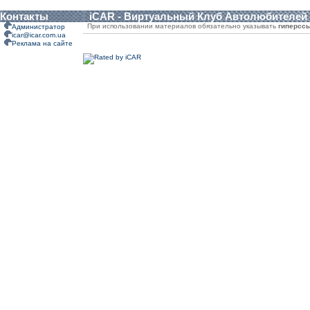
Контакты
iCAR - Виртуальный Клуб Автолюбителей
При использовании материалов обязательно указывать
гиперсс
Администратор
icar@icar.com.ua
Реклама на сайте