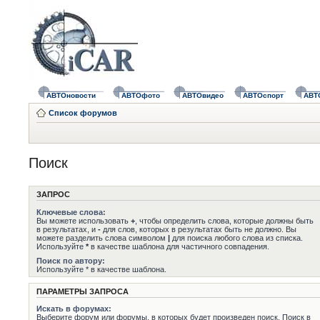
АВТОновости
АВТОфото
АВТОвидео
АВТОспорт
АВТ
Список форумов
Поиск
ЗАПРОС
Ключевые слова:
Вы можете использовать
+
, чтобы определить слова, которые должны быть
в результатах, и
-
для слов, которых в результатах быть не должно. Вы
можете разделить слова символом
|
для поиска любого слова из списка.
Используйте
*
в качестве шаблона для частичного совпадения.
Поиск по автору:
Используйте * в качестве шаблона.
ПАРАМЕТРЫ ЗАПРОСА
Искать в форумах:
Выберите форум или форумы, в которых будет произведен поиск. Поиск в