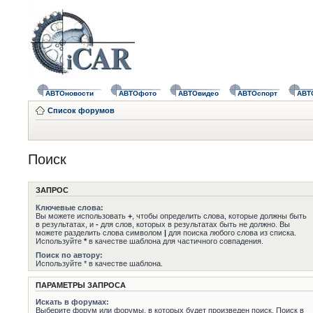
АВТОновости
АВТОфото
АВТОвидео
АВТОспорт
АВТ
Список форумов
Поиск
ЗАПРОС
Ключевые слова:
Вы можете использовать
+
, чтобы определить слова, которые должны быть
в результатах, и
-
для слов, которых в результатах быть не должно. Вы
можете разделить слова символом
|
для поиска любого слова из списка.
Используйте
*
в качестве шаблона для частичного совпадения.
Поиск по автору:
Используйте * в качестве шаблона.
ПАРАМЕТРЫ ЗАПРОСА
Искать в форумах:
Выберите форум или форумы, в которых будет произведен поиск. Поиск в