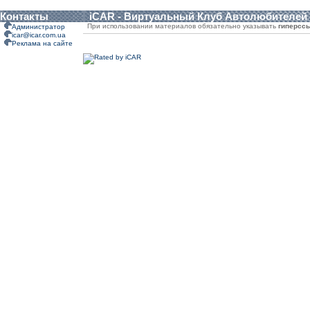
Контакты
iCAR - Виртуальный Клуб Автолюбителей
При использовании материалов обязательно указывать
гиперсс
Администратор
icar@icar.com.ua
Реклама на сайте