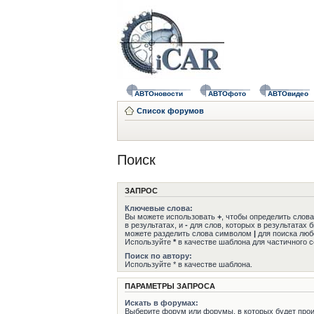
АВТОновости
АВТОфото
АВТОвидео
Список форумов
Поиск
ЗАПРОС
Ключевые слова:
Вы можете использовать
+
, чтобы определить слов
в результатах, и
-
для слов, которых в результатах 
можете разделить слова символом
|
для поиска любо
Используйте
*
в качестве шаблона для частичного с
Поиск по автору:
Используйте * в качестве шаблона.
ПАРАМЕТРЫ ЗАПРОСА
Искать в форумах:
Выберите форум или форумы, в которых будет прои