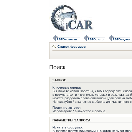
АВТОновости
АВТОфото
АВТОвидео
Список форумов
Поиск
ЗАПРОС
Ключевые слова:
Вы можете использовать
+
, чтобы определить слов
в результатах, и
-
для слов, которых в результатах 
можете разделить слова символом
|
для поиска любо
Используйте
*
в качестве шаблона для частичного с
Поиск по автору:
Используйте * в качестве шаблона.
ПАРАМЕТРЫ ЗАПРОСА
Искать в форумах:
Выберите форум или форумы, в которых будет прои