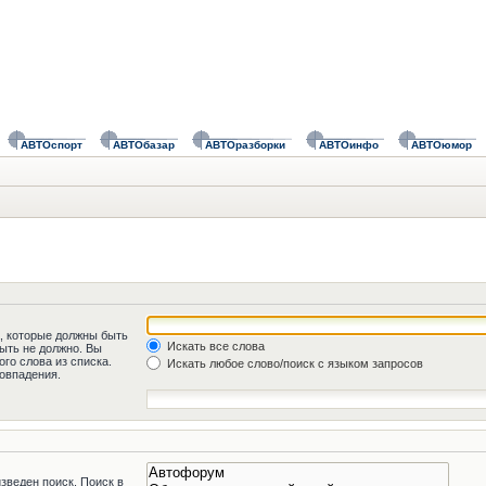
АВТОспорт
АВТОбазар
АВТОразборки
АВТОинфо
АВТОюмор
а, которые должны быть
Искать все слова
быть не должно. Вы
го слова из списка.
Искать любое слово/поиск с языком запросов
овпадения.
зведен поиск. Поиск в