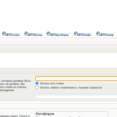
АВТОспорт
АВТОбазар
АВТОразборки
АВТОинфо
АВТОюмор
а, которые должны быть
Искать все слова
быть не должно. Вы
го слова из списка.
Искать любое слово/поиск с языком запросов
овпадения.
зведен поиск. Поиск в