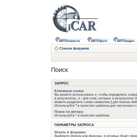
АВТОновости
АВТОфото
АВТОвидео
Список форумов
Поиск
ЗАПРОС
Ключевые слова:
Вы можете использовать
+
, чтобы определить слов
в результатах, и
-
для слов, которых в результатах 
можете разделить слова символом
|
для поиска любо
Используйте
*
в качестве шаблона для частичного с
Поиск по автору:
Используйте * в качестве шаблона.
ПАРАМЕТРЫ ЗАПРОСА
Искать в форумах:
Выберите форум или форумы, в которых будет прои