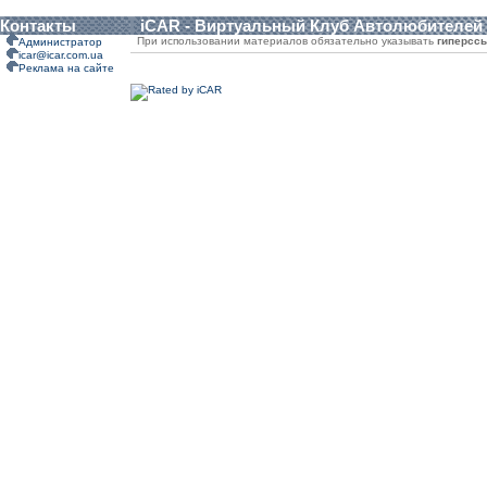
Контакты
iCAR - Виртуальный Клуб Автолюбителей
При использовании материалов обязательно указывать
гиперсс
Администратор
icar@icar.com.ua
Реклама на сайте