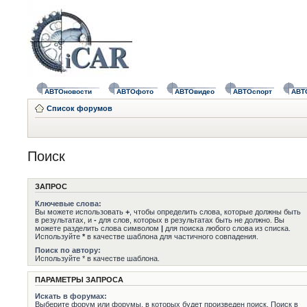
АВТОновости
АВТОфото
АВТОвидео
АВТОспорт
АВТ
Список форумов
Поиск
ЗАПРОС
Ключевые слова:
Вы можете использовать
+
, чтобы определить слова, которые должны быть
в результатах, и
-
для слов, которых в результатах быть не должно. Вы
можете разделить слова символом
|
для поиска любого слова из списка.
Используйте
*
в качестве шаблона для частичного совпадения.
Поиск по автору:
Используйте * в качестве шаблона.
ПАРАМЕТРЫ ЗАПРОСА
Искать в форумах:
Выберите форум или форумы, в которых будет произведен поиск. Поиск в