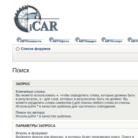
АВТОновости
АВТОфото
АВТОвидео
АВТОспорт
АВТ
Список форумов
Поиск
ЗАПРОС
Ключевые слова:
Вы можете использовать
+
, чтобы определить слова, которые должны быть
в результатах, и
-
для слов, которых в результатах быть не должно. Вы
можете разделить слова символом
|
для поиска любого слова из списка.
Используйте
*
в качестве шаблона для частичного совпадения.
Поиск по автору:
Используйте * в качестве шаблона.
ПАРАМЕТРЫ ЗАПРОСА
Искать в форумах:
Выберите форум или форумы, в которых будет произведен поиск. Поиск в