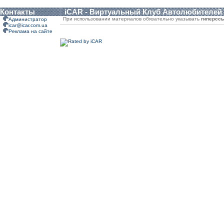
Контакты
iCAR - Виртуальный Клуб Автолюбителей
При использовании материалов обязательно указывать
гиперсс
Администратор
icar@icar.com.ua
Реклама на сайте