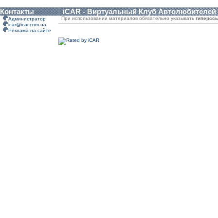
Контакты
iCAR - Виртуальный Клуб Автолюбителей
При использовании материалов обязательно указывать
гиперсс
Администратор
icar@icar.com.ua
Реклама на сайте