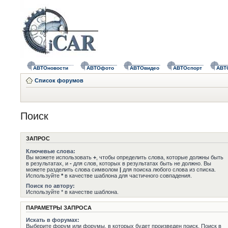
АВТОновости
АВТОфото
АВТОвидео
АВТОспорт
АВТ
Список форумов
Поиск
ЗАПРОС
Ключевые слова:
Вы можете использовать
+
, чтобы определить слова, которые должны быть
в результатах, и
-
для слов, которых в результатах быть не должно. Вы
можете разделить слова символом
|
для поиска любого слова из списка.
Используйте
*
в качестве шаблона для частичного совпадения.
Поиск по автору:
Используйте * в качестве шаблона.
ПАРАМЕТРЫ ЗАПРОСА
Искать в форумах:
Выберите форум или форумы, в которых будет произведен поиск. Поиск в