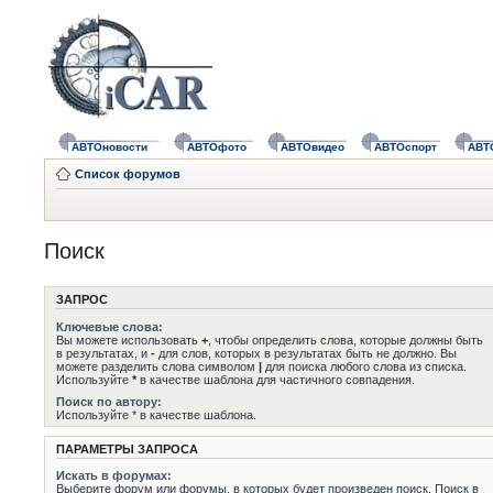
АВТОновости
АВТОфото
АВТОвидео
АВТОспорт
АВТ
Список форумов
Поиск
ЗАПРОС
Ключевые слова:
Вы можете использовать
+
, чтобы определить слова, которые должны быть
в результатах, и
-
для слов, которых в результатах быть не должно. Вы
можете разделить слова символом
|
для поиска любого слова из списка.
Используйте
*
в качестве шаблона для частичного совпадения.
Поиск по автору:
Используйте * в качестве шаблона.
ПАРАМЕТРЫ ЗАПРОСА
Искать в форумах:
Выберите форум или форумы, в которых будет произведен поиск. Поиск в