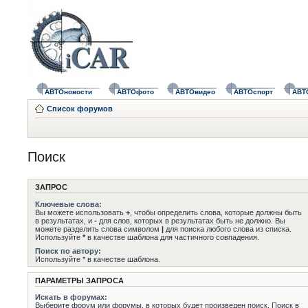
АВТОновости
АВТОфото
АВТОвидео
АВТОспорт
АВТ
Список форумов
Поиск
ЗАПРОС
Ключевые слова:
Вы можете использовать
+
, чтобы определить слова, которые должны быть
в результатах, и
-
для слов, которых в результатах быть не должно. Вы
можете разделить слова символом
|
для поиска любого слова из списка.
Используйте
*
в качестве шаблона для частичного совпадения.
Поиск по автору:
Используйте * в качестве шаблона.
ПАРАМЕТРЫ ЗАПРОСА
Искать в форумах:
Выберите форум или форумы, в которых будет произведен поиск. Поиск в