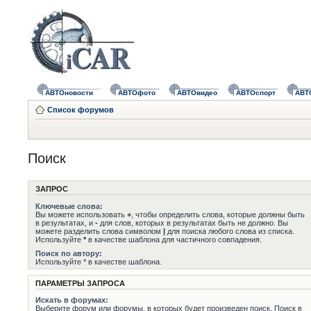
АВТОновости
АВТОфото
АВТОвидео
АВТОспорт
АВТ
Список форумов
Поиск
ЗАПРОС
Ключевые слова:
Вы можете использовать
+
, чтобы определить слова, которые должны быть
в результатах, и
-
для слов, которых в результатах быть не должно. Вы
можете разделить слова символом
|
для поиска любого слова из списка.
Используйте
*
в качестве шаблона для частичного совпадения.
Поиск по автору:
Используйте * в качестве шаблона.
ПАРАМЕТРЫ ЗАПРОСА
Искать в форумах:
Выберите форум или форумы, в которых будет произведен поиск. Поиск в