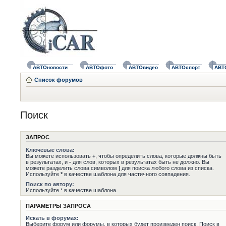
АВТОновости
АВТОфото
АВТОвидео
АВТОспорт
АВТ
Список форумов
Поиск
ЗАПРОС
Ключевые слова:
Вы можете использовать
+
, чтобы определить слова, которые должны быть
в результатах, и
-
для слов, которых в результатах быть не должно. Вы
можете разделить слова символом
|
для поиска любого слова из списка.
Используйте
*
в качестве шаблона для частичного совпадения.
Поиск по автору:
Используйте * в качестве шаблона.
ПАРАМЕТРЫ ЗАПРОСА
Искать в форумах:
Выберите форум или форумы, в которых будет произведен поиск. Поиск в