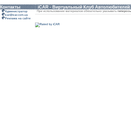
Контакты
iCAR - Виртуальный Клуб Автолюбителей
При использовании материалов обязательно указывать
гиперсс
Администратор
icar@icar.com.ua
Реклама на сайте