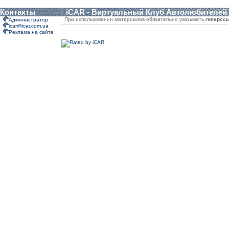
Контакты
iCAR - Виртуальный Клуб Автолюбителей
При использовании материалов обязательно указывать
гиперсс
Администратор
icar@icar.com.ua
Реклама на сайте