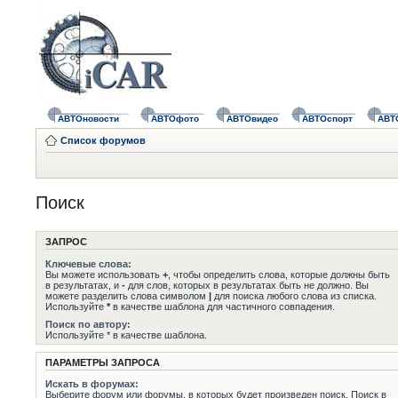
АВТОновости
АВТОфото
АВТОвидео
АВТОспорт
АВТ
Список форумов
Поиск
ЗАПРОС
Ключевые слова:
Вы можете использовать
+
, чтобы определить слова, которые должны быть
в результатах, и
-
для слов, которых в результатах быть не должно. Вы
можете разделить слова символом
|
для поиска любого слова из списка.
Используйте
*
в качестве шаблона для частичного совпадения.
Поиск по автору:
Используйте * в качестве шаблона.
ПАРАМЕТРЫ ЗАПРОСА
Искать в форумах:
Выберите форум или форумы, в которых будет произведен поиск. Поиск в