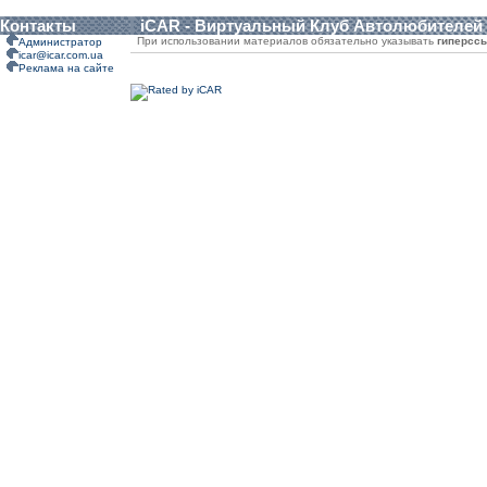
Контакты
iCAR - Виртуальный Клуб Автолюбителей
При использовании материалов обязательно указывать
гиперсс
Администратор
icar@icar.com.ua
Реклама на сайте