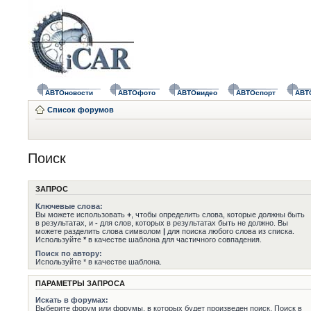
АВТОновости
АВТОфото
АВТОвидео
АВТОспорт
АВТ
Список форумов
Поиск
ЗАПРОС
Ключевые слова:
Вы можете использовать
+
, чтобы определить слова, которые должны быть
в результатах, и
-
для слов, которых в результатах быть не должно. Вы
можете разделить слова символом
|
для поиска любого слова из списка.
Используйте
*
в качестве шаблона для частичного совпадения.
Поиск по автору:
Используйте * в качестве шаблона.
ПАРАМЕТРЫ ЗАПРОСА
Искать в форумах:
Выберите форум или форумы, в которых будет произведен поиск. Поиск в