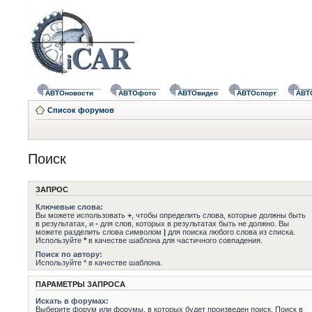
АВТОновости
АВТОфото
АВТОвидео
АВТОспорт
АВТ
Список форумов
Поиск
ЗАПРОС
Ключевые слова:
Вы можете использовать
+
, чтобы определить слова, которые должны быть
в результатах, и
-
для слов, которых в результатах быть не должно. Вы
можете разделить слова символом
|
для поиска любого слова из списка.
Используйте
*
в качестве шаблона для частичного совпадения.
Поиск по автору:
Используйте * в качестве шаблона.
ПАРАМЕТРЫ ЗАПРОСА
Искать в форумах:
Выберите форум или форумы, в которых будет произведен поиск. Поиск в