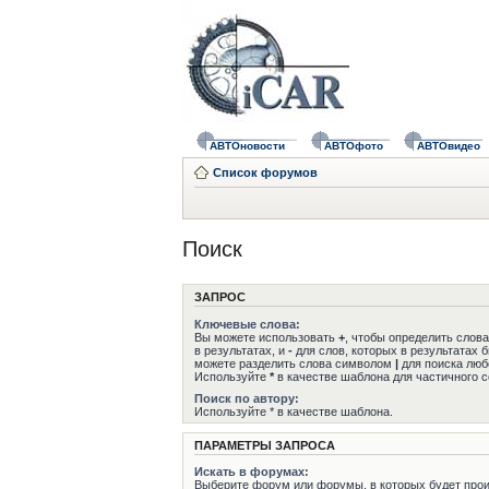
АВТОновости
АВТОфото
АВТОвидео
Список форумов
Поиск
ЗАПРОС
Ключевые слова:
Вы можете использовать
+
, чтобы определить слов
в результатах, и
-
для слов, которых в результатах 
можете разделить слова символом
|
для поиска любо
Используйте
*
в качестве шаблона для частичного с
Поиск по автору:
Используйте * в качестве шаблона.
ПАРАМЕТРЫ ЗАПРОСА
Искать в форумах:
Выберите форум или форумы, в которых будет прои