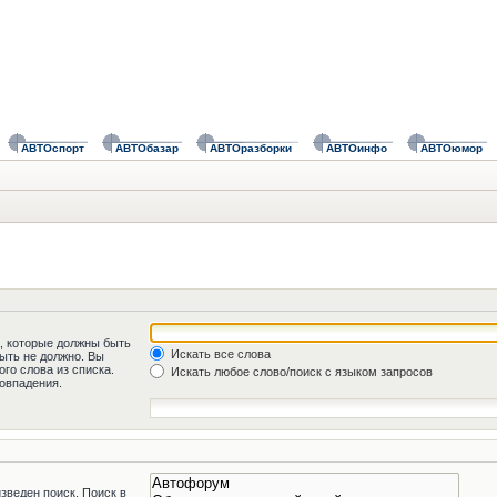
АВТОспорт
АВТОбазар
АВТОразборки
АВТОинфо
АВТОюмор
а, которые должны быть
Искать все слова
быть не должно. Вы
го слова из списка.
Искать любое слово/поиск с языком запросов
овпадения.
зведен поиск. Поиск в