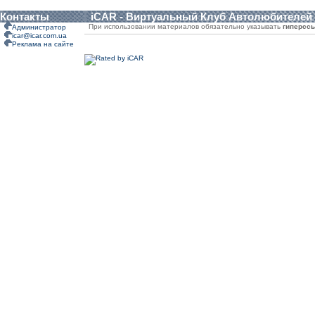
Контакты
iCAR - Виртуальный Клуб Автолюбителей
При использовании материалов обязательно указывать
гиперсс
Администратор
icar@icar.com.ua
Реклама на сайте