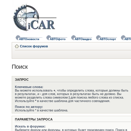
АВТОновости
АВТОфото
АВТОвидео
АВТОспорт
АВТ
Список форумов
Поиск
ЗАПРОС
Ключевые слова:
Вы можете использовать
+
, чтобы определить слова, которые должны быть
в результатах, и
-
для слов, которых в результатах быть не должно. Вы
можете разделить слова символом
|
для поиска любого слова из списка.
Используйте
*
в качестве шаблона для частичного совпадения.
Поиск по автору:
Используйте * в качестве шаблона.
ПАРАМЕТРЫ ЗАПРОСА
Искать в форумах:
Выберите форум или форумы, в которых будет произведен поиск. Поиск в