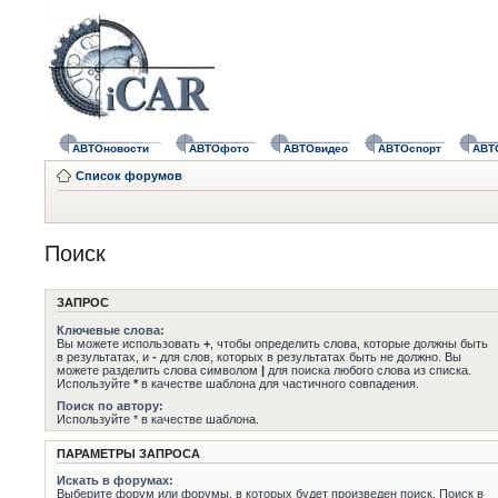
АВТОновости
АВТОфото
АВТОвидео
АВТОспорт
АВТ
Список форумов
Поиск
ЗАПРОС
Ключевые слова:
Вы можете использовать
+
, чтобы определить слова, которые должны быть
в результатах, и
-
для слов, которых в результатах быть не должно. Вы
можете разделить слова символом
|
для поиска любого слова из списка.
Используйте
*
в качестве шаблона для частичного совпадения.
Поиск по автору:
Используйте * в качестве шаблона.
ПАРАМЕТРЫ ЗАПРОСА
Искать в форумах:
Выберите форум или форумы, в которых будет произведен поиск. Поиск в