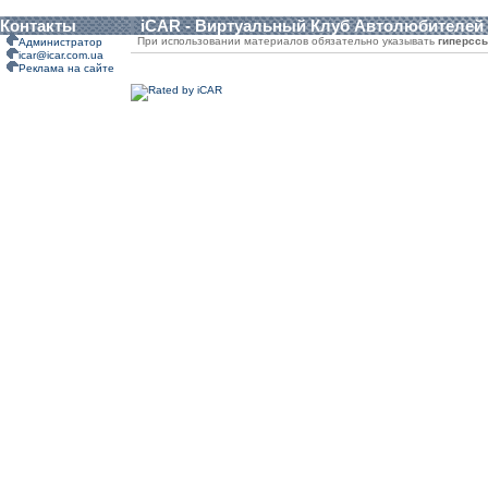
Контакты
iCAR - Виртуальный Клуб Автолюбителей
При использовании материалов обязательно указывать
гиперсс
Администратор
icar@icar.com.ua
Реклама на сайте