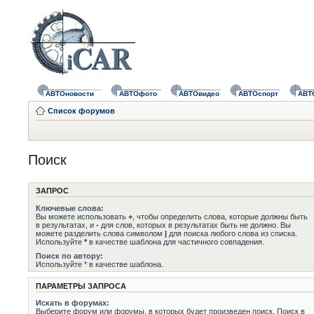
АВТОновости
АВТОфото
АВТОвидео
АВТОспорт
АВТ
Список форумов
Поиск
ЗАПРОС
Ключевые слова:
Вы можете использовать
+
, чтобы определить слова, которые должны быть
в результатах, и
-
для слов, которых в результатах быть не должно. Вы
можете разделить слова символом
|
для поиска любого слова из списка.
Используйте
*
в качестве шаблона для частичного совпадения.
Поиск по автору:
Используйте * в качестве шаблона.
ПАРАМЕТРЫ ЗАПРОСА
Искать в форумах:
Выберите форум или форумы, в которых будет произведен поиск. Поиск в