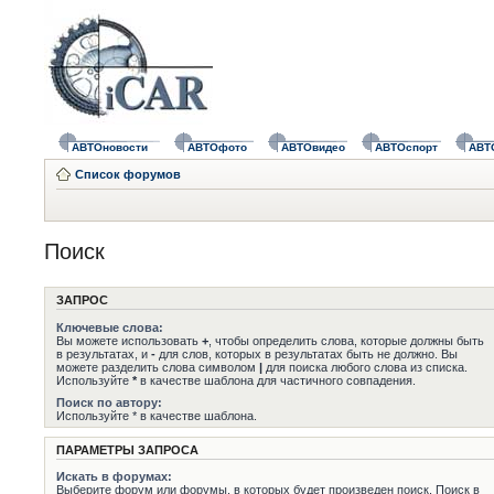
АВТОновости
АВТОфото
АВТОвидео
АВТОспорт
АВТ
Список форумов
Поиск
ЗАПРОС
Ключевые слова:
Вы можете использовать
+
, чтобы определить слова, которые должны быть
в результатах, и
-
для слов, которых в результатах быть не должно. Вы
можете разделить слова символом
|
для поиска любого слова из списка.
Используйте
*
в качестве шаблона для частичного совпадения.
Поиск по автору:
Используйте * в качестве шаблона.
ПАРАМЕТРЫ ЗАПРОСА
Искать в форумах:
Выберите форум или форумы, в которых будет произведен поиск. Поиск в