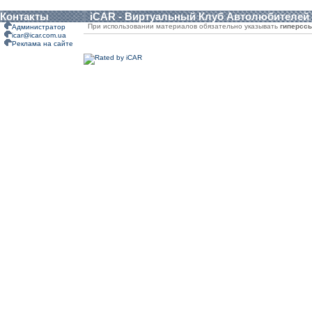
Контакты
iCAR - Виртуальный Клуб Автолюбителей
При использовании материалов обязательно указывать
гиперсс
Администратор
icar@icar.com.ua
Реклама на сайте