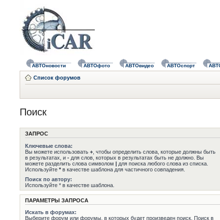
АВТОновости
АВТОфото
АВТОвидео
АВТОспорт
АВТ
Список форумов
Поиск
ЗАПРОС
Ключевые слова:
Вы можете использовать
+
, чтобы определить слова, которые должны быть
в результатах, и
-
для слов, которых в результатах быть не должно. Вы
можете разделить слова символом
|
для поиска любого слова из списка.
Используйте
*
в качестве шаблона для частичного совпадения.
Поиск по автору:
Используйте * в качестве шаблона.
ПАРАМЕТРЫ ЗАПРОСА
Искать в форумах:
Выберите форум или форумы, в которых будет произведен поиск. Поиск в