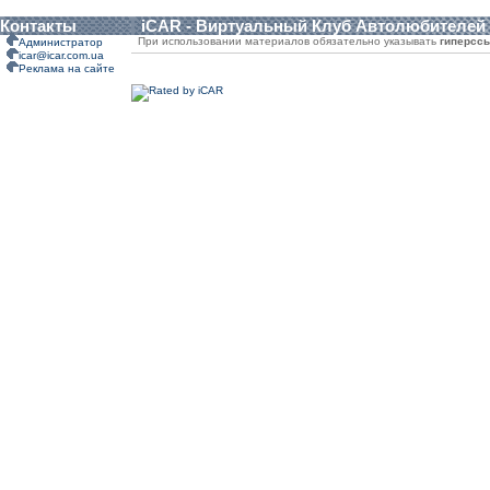
Контакты
iCAR - Виртуальный Клуб Автолюбителей
При использовании материалов обязательно указывать
гиперсс
Администратор
icar@icar.com.ua
Реклама на сайте