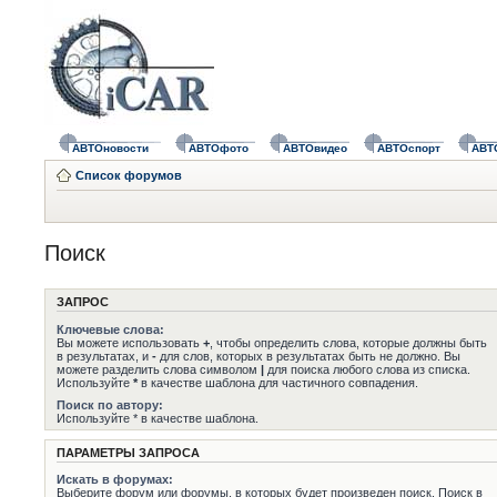
АВТОновости
АВТОфото
АВТОвидео
АВТОспорт
АВТ
Список форумов
Поиск
ЗАПРОС
Ключевые слова:
Вы можете использовать
+
, чтобы определить слова, которые должны быть
в результатах, и
-
для слов, которых в результатах быть не должно. Вы
можете разделить слова символом
|
для поиска любого слова из списка.
Используйте
*
в качестве шаблона для частичного совпадения.
Поиск по автору:
Используйте * в качестве шаблона.
ПАРАМЕТРЫ ЗАПРОСА
Искать в форумах:
Выберите форум или форумы, в которых будет произведен поиск. Поиск в