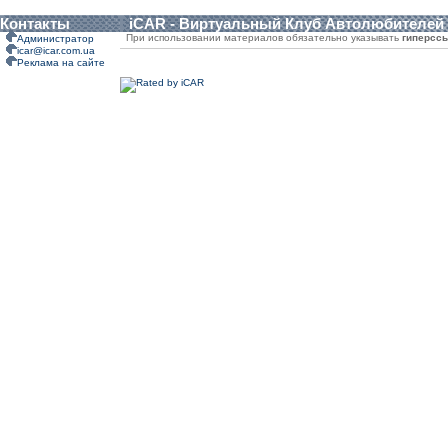
Контакты
iCAR - Виртуальный Клуб Автолюбителей
При использовании материалов обязательно указывать
гиперсс
Администратор
icar@icar.com.ua
Реклама на сайте