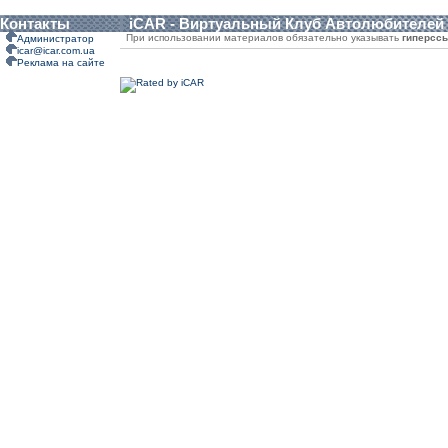
Контакты
iCAR - Виртуальный Клуб Автолюбителей
При использовании материалов обязательно указывать
гиперсс
Администратор
icar@icar.com.ua
Реклама на сайте