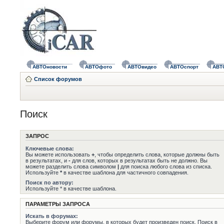
АВТОновости
АВТОфото
АВТОвидео
АВТОспорт
АВТ
Список форумов
Поиск
ЗАПРОС
Ключевые слова:
Вы можете использовать
+
, чтобы определить слова, которые должны быть
в результатах, и
-
для слов, которых в результатах быть не должно. Вы
можете разделить слова символом
|
для поиска любого слова из списка.
Используйте
*
в качестве шаблона для частичного совпадения.
Поиск по автору:
Используйте * в качестве шаблона.
ПАРАМЕТРЫ ЗАПРОСА
Искать в форумах:
Выберите форум или форумы, в которых будет произведен поиск. Поиск в