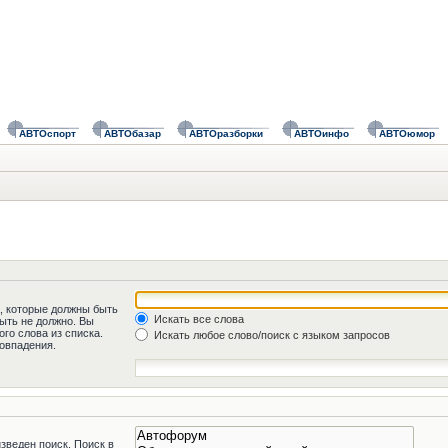
АВТОспорт
АВТОбазар
АВТОразборки
АВТОинфо
АВТОюмор
а, которые должны быть
Искать все слова
быть не должно. Вы
го слова из списка.
Искать любое слово/поиск с языком запросов
овпадения.
зведен поиск. Поиск в