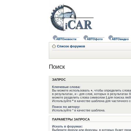
АВТОновости
АВТОфото
АВТОвидео
Список форумов
Поиск
ЗАПРОС
Ключевые слова:
Вы можете использовать
+
, чтобы определить слов
в результатах, и
-
для слов, которых в результатах 
можете разделить слова символом
|
для поиска любо
Используйте
*
в качестве шаблона для частичного с
Поиск по автору:
Используйте * в качестве шаблона.
ПАРАМЕТРЫ ЗАПРОСА
Искать в форумах:
Выберите форум или форумы, в которых будет прои