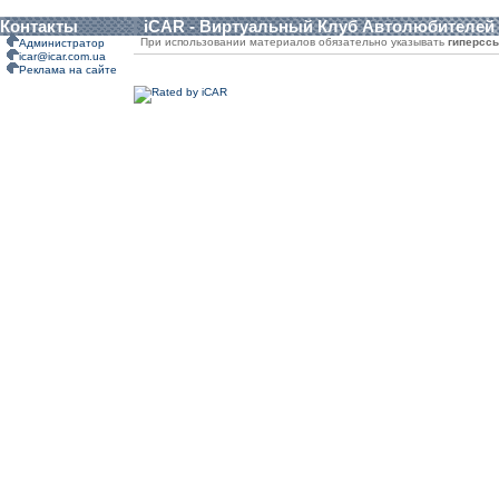
Контакты
iCAR - Виртуальный Клуб Автолюбителей
При использовании материалов обязательно указывать
гиперсс
Администратор
icar@icar.com.ua
Реклама на сайте