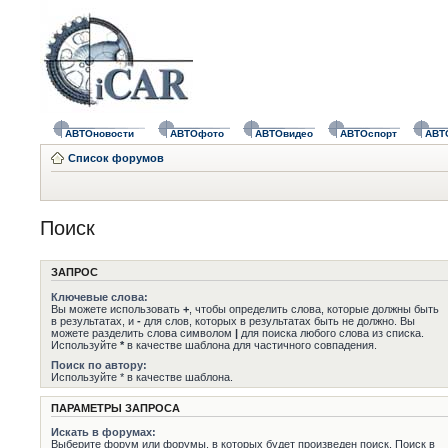
АВТОновости
АВТОфото
АВТОвидео
АВТОспорт
АВТ
Список форумов
Поиск
ЗАПРОС
Ключевые слова:
Вы можете использовать
+
, чтобы определить слова, которые должны быть
в результатах, и
-
для слов, которых в результатах быть не должно. Вы
можете разделить слова символом
|
для поиска любого слова из списка.
Используйте
*
в качестве шаблона для частичного совпадения.
Поиск по автору:
Используйте * в качестве шаблона.
ПАРАМЕТРЫ ЗАПРОСА
Искать в форумах:
Выберите форум или форумы, в которых будет произведен поиск. Поиск в