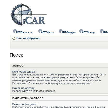
АВТОновости
АВТОфото
АВТОвидео
АВТОспорт
АВТ
Список форумов
Поиск
ЗАПРОС
Ключевые слова:
Вы можете использовать
+
, чтобы определить слова, которые должны быть
в результатах, и
-
для слов, которых в результатах быть не должно. Вы
можете разделить слова символом
|
для поиска любого слова из списка.
Используйте
*
в качестве шаблона для частичного совпадения.
Поиск по автору:
Используйте * в качестве шаблона.
ПАРАМЕТРЫ ЗАПРОСА
Искать в форумах:
Выберите форум или форумы, в которых будет произведен поиск. Поиск в